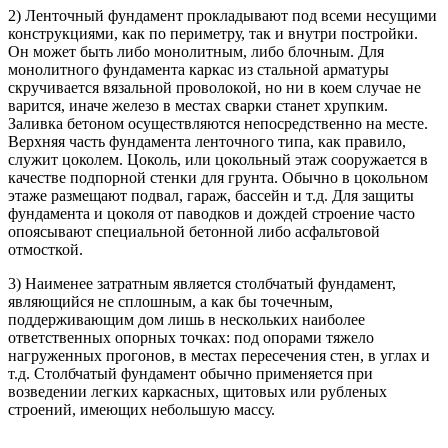
2) Ленточный фундамент прокладывают под всеми несущими
конструкциями, как по периметру, так и внутри постройки.
Он может быть либо монолитным, либо блочным. Для
монолитного фундамента каркас из стальной арматуры
скручивается вязальной проволокой, но ни в коем случае не
варится, иначе железо в местах сварки станет хрупким.
Заливка бетоном осуществляются непосредственно на месте.
Верхняя часть фундамента ленточного типа, как правило,
служит цоколем. Цоколь, или цокольный этаж сооружается в
качестве подпорной стенки для грунта. Обычно в цокольном
этаже размещают подвал, гараж, бассейн и т.д. Для защиты
фундамента и цоколя от паводков и дождей строение часто
опоясывают специальной бетонной либо асфальтовой
отмосткой.
3) Наименее затратным является столбчатый фундамент,
являющийся не сплошным, а как бы точечным,
поддерживающим дом лишь в нескольких наиболее
ответственных опорных точках: под опорами тяжело
нагруженных прогонов, в местах пересечения стен, в углах и
т.д. Столбчатый фундамент обычно применяется при
возведении легких каркасных, щитовых или рубленых
строений, имеющих небольшую массу.