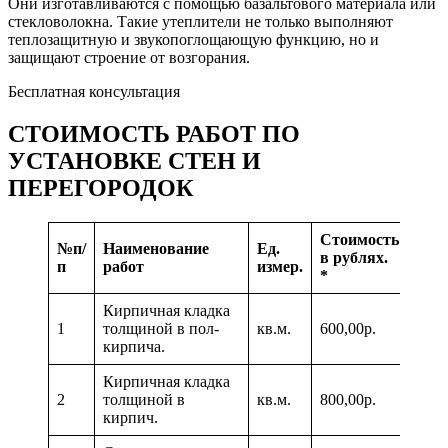
Они изготавливаются с помощью базальтового материала или
стекловолокна. Такие утеплители не только выполняют
теплозащитную и звукопоглощающую функцию, но и
защищают строение от возгорания.
Бесплатная консультация
СТОИМОСТЬ РАБОТ ПО
УСТАНОВКЕ СТЕН И
ПЕРЕГОРОДОК
Стоимость
№п/
Наименование
Ед.
в рублях.
п
работ
измер.
*
Кирпичная кладка
1
толщиной в пол-
кв.м.
600,00р.
кирпича.
Кирпичная кладка
2
толщиной в
кв.м.
800,00р.
кирпич.