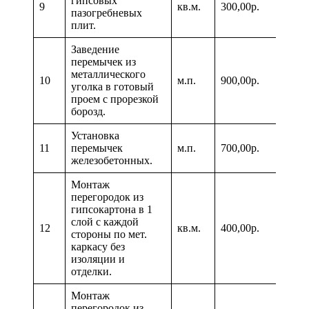
гипсовых
9
кв.м.
300,00р.
пазогребневых
плит.
Заведение
перемычек из
металлического
10
м.п.
900,00р.
уголка в готовый
проем с прорезкой
борозд.
Установка
11
перемычек
м.п.
700,00р.
железобетонных.
Монтаж
перегородок из
гипсокартона в 1
слой с каждой
12
кв.м.
400,00р.
стороны по мет.
каркасу без
изоляции и
отделки.
Монтаж
перегородок из