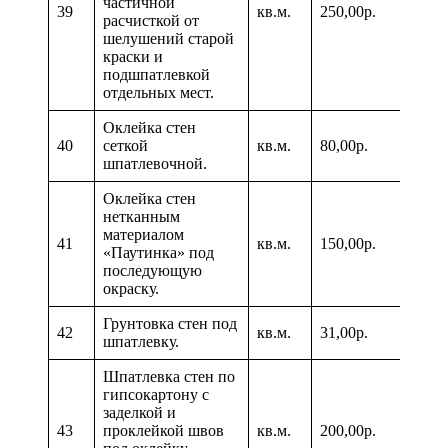
частичной
39
кв.м.
250,00р.
расчисткой от
шелушений старой
краски и
подшпатлевкой
отдельных мест.
Оклейка стен
40
сеткой
кв.м.
80,00р.
шпатлевочной.
Оклейка стен
нетканным
материалом
41
кв.м.
150,00р.
«Паутинка» под
последующую
окраску.
Грунтовка стен под
42
кв.м.
31,00р.
шпатлевку.
Шпатлевка стен по
гипсокартону с
заделкой и
43
проклейкой швов
кв.м.
200,00р.