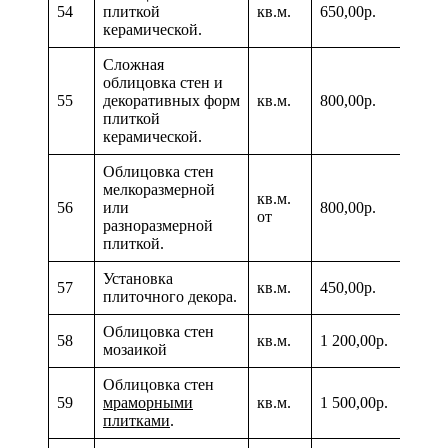
54
плиткой
кв.м.
650,00р.
керамической.
Сложная
облицовка стен и
55
декоративных форм
кв.м.
800,00р.
плиткой
керамической.
Облицовка стен
мелкоразмерной
кв.м.
56
или
800,00р.
от
разноразмерной
плиткой.
Установка
57
кв.м.
450,00р.
плиточного декора.
Облицовка стен
58
кв.м.
1 200,00р.
мозаикой
Облицовка стен
59
мраморными
кв.м.
1 500,00р.
плитками
.