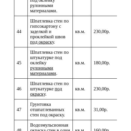
под оклейку
рулонными
материалами.
Шпатлевка стен по
гипсокартону с
44
заделкой и
кв.м.
230,00р.
проклейкой швов
под окраску
.
Шпатлевка стен по
штукатурке под
45
оклейку
кв.м.
180,00р.
рулонными
материалами
.
Шпатлевка стен по
46
штукатурке
под
кв.м.
230,00р.
окраску
.
Грунтовка
47
отшпатлеванных
кв.м.
31,00р.
стен под окраску.
Водоэмульсионная
48
окраска стен в один
кв.м.
160,00р.