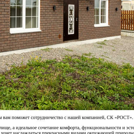
м вам поможет сотрудничество с нашей компанией, СК «РОСТ».
ище, а идеальное сочетание комфорта, функциональности и эсте
и хочет наслаждаться прекрасными видами окружающей природы,