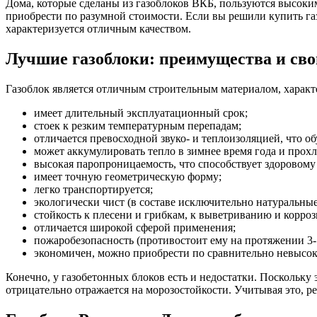
Дома, которые сделаны из газоблоков ВКБ, пользуются высоки
приобрести по разумной стоимости. Если вы решили купить га
характеризуется отличным качеством.
Лучшие газоблоки: преимущества и сво
Газоблок является отличным строительным материалом, хара
имеет длительный эксплуатационный срок;
стоек к резким температурным перепадам;
отличается превосходной звуко- и теплоизоляцией, что о
может аккумулировать тепло в зимнее время года и прохл
высокая паропроницаемость, что способствует здоровому
имеет точную геометрическую форму;
легко транспортируется;
экологически чист (в составе исключительно натуральны
стойкость к плесени и грибкам, к выветриванию и корроз
отличается широкой сферой применения;
пожаробезопасность (противостоит ему на протяжении 3-7
экономичен, можно приобрести по сравнительно невысокой
Конечно, у газобетонных блоков есть и недостатки. Поскольку
отрицательно отражается на морозостойкости. Учитывая это, р