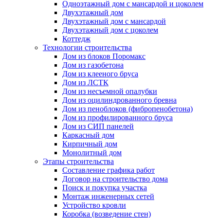
Одноэтажный дом с мансардой и цоколем
Двухэтажный дом
Двухэтажный дом с мансардой
Двухэтажный дом с цоколем
Коттедж
Технологии строительства
Дом из блоков Поромакс
Дом из газобетона
Дом из клееного бруса
Дом из ЛСТК
Дом из несъемной опалубки
Дом из оцилиндрованного бревна
Дом из пеноблоков (фибропенобетона)
Дом из профилированного бруса
Дом из СИП панелей
Каркасный дом
Кирпичный дом
Монолитный дом
Этапы строительства
Составление графика работ
Договор на строительство дома
Поиск и покупка участка
Монтаж инженерных сетей
Устройство кровли
Коробка (возведение стен)