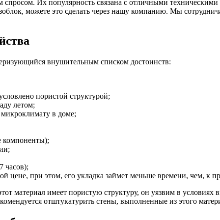
м спросом. Их популярность связана с отличными техническими
зоблок, можете это сделать через нашу компанию. Мы сотрудни
йства
ктеризующийся внушительным списком достоинств:
бусловлено пористой структурой;
аду летом;
 микроклимату в доме;
е компоненты);
ии;
 часов);
 цене, при этом, его укладка займет меньше времени, чем, к п
 этот материал имеет пористую структуру, он уязвим в условиях
екомендуется отштукатурить стены, выполненные из этого матер