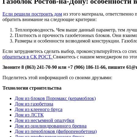
Газоблок Ростов-на-Дону: особенности 
Если решили построить дом
из этого материала, ответственно 
обратить внимание на следующие критерии:
Теплопроводность. Чем выше данный параметр, тем лучш
Плотность и прочность газобетонных блоков. Они взаим
Размеры и особенности возводимой конструкции. Газобл
Если затрудняетесь сделать выбор, проконсультируйтесь со сп
обратиться в СК РОСТ.
Свяжитесь с нашим менеджером по этом
Звоните 8 (863) 241-70-90 или +7 (906) 186-11-66, пишите 61@
Поделитесь этой информацией со своими друзьями:
Технологии строительства
Дом из блоков Поромакс (керамоблок)
Дом из газобетона
Дом из клееного бруса
Дом из ЛСТК
Дом из несъемной опалубки
Дом из оцилиндрованного бревна
Дом из пеноблоков (фибропенобетона)
Дом из профилированного бруса