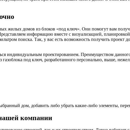
рочно
ых жилых домов из блоков «под ключ». Они помогут вам получи
 Представляем информацию вместе с визуализацией, планировкой
льтром поиска. Так, у вас есть возможность получить проект до
ься индивидуальным проектированием. Преимуществом данного р
 газоблока под ключ, разработанного персонально, выше, нежел
выбранный дом, добавить либо убрать какие-либо элементы, пер
 нашей компании
тирование строений, так и их строительством. Давно работает 